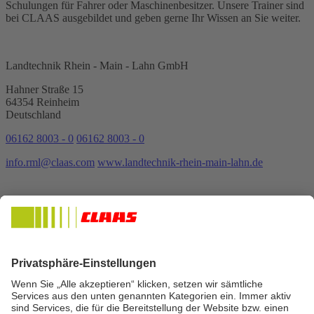
Schulungen für Fahrer oder Maschinenbesitzer. Unsere Trainer sind
bei CLAAS ausgebildet und geben gerne Ihr Wissen an Sie weiter.
Landtechnik Rhein - Main - Lahn GmbH
Hahner Straße 15
64354 Reinheim
Deutschland
06162 8003 - 0
06162 8003 - 0
info.rml@claas.com
www.landtechnik-rhein-main-lahn.de
Öffnungszeiten