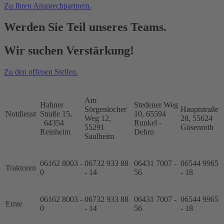
Zu Ihren Ansprechpartnern.
Werden Sie Teil unseres Teams.
Wir suchen Verstärkung!
Zu den offenen Stellen.
Am
Hahner
Stedener Weg
Sörgenlocher
Hauptstraße
Notdienst
Straße 15,
10, 65594
Weg 12,
28, 55624
64354
Runkel -
55291
Gösenroth
Reinheim
Dehrn
Saulheim
06162 8003 -
06732 933 88
06431 7007 -
06544 9965
Traktoren
0
- 14
56
- 18
06162 8003 -
06732 933 88
06431 7007 -
06544 9965
Ernte
0
- 14
56
- 18