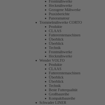
Frontmähwerke
Heckmähwerke
Gezogene Mähwerke
Praxisberichte
Panoramatour
Trommelmähwerke CORTO
Produkte
CLAAS
Futtererntemaschinen
Überblick
Überblick
Technik
Frontmähwerke
Heckmähwerke
Wender VOLTO
Produkte
CLAAS
Futtererntemaschinen
Überblick
Überblick
Technik
Beste Futterqualität
Großbaureihe
Kompaktbaureihe
Schwader LINER