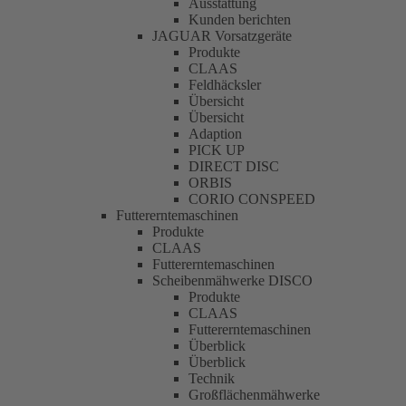
Ausstattung
Kunden berichten
JAGUAR Vorsatzgeräte
Produkte
CLAAS
Feldhäcksler
Übersicht
Übersicht
Adaption
PICK UP
DIRECT DISC
ORBIS
CORIO CONSPEED
Futtererntemaschinen
Produkte
CLAAS
Futtererntemaschinen
Scheibenmähwerke DISCO
Produkte
CLAAS
Futtererntemaschinen
Überblick
Überblick
Technik
Großflächenmähwerke