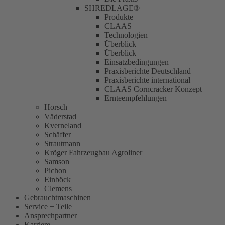
SHREDLAGE®
Produkte
CLAAS
Technologien
Überblick
Überblick
Einsatzbedingungen
Praxisberichte Deutschland
Praxisberichte international
CLAAS Corncracker Konzept
Ernteempfehlungen
Horsch
Väderstad
Kverneland
Schäffer
Strautmann
Kröger Fahrzeugbau Agroliner
Samson
Pichon
Einböck
Clemens
Gebrauchtmaschinen
Service + Teile
Ansprechpartner
Karriere