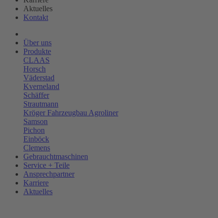
Aktuelles
Kontakt
Über uns
Produkte
CLAAS
Horsch
Väderstad
Kverneland
Schäffer
Strautmann
Kröger Fahrzeugbau Agroliner
Samson
Pichon
Einböck
Clemens
Gebrauchtmaschinen
Service + Teile
Ansprechpartner
Karriere
Aktuelles